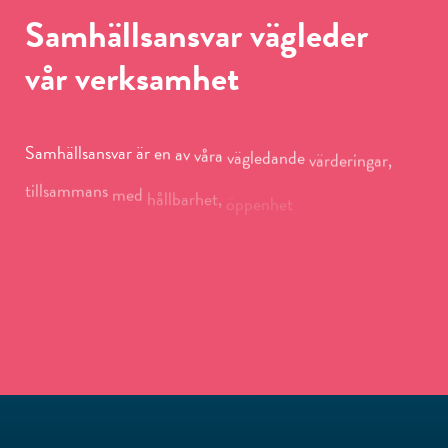
Samhällsansvar
vägleder
vår
verksamhet
Samhällsansvar
är
en
av
våra
vägledande
värderingar,
tillsammans
med
hållbarhet,
öppenhet
och
kvalitet.
Dessa
värden