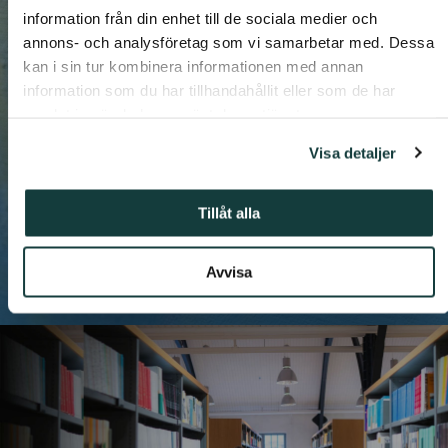
Kultur
information från din enhet till de sociala medier och
annons- och analysföretag som vi samarbetar med. Dessa
Kultur
som
gynnar
det
kan i sin tur kombinera informationen med annan
information som du har tillhandahållit eller som de har
svenska
i
Finland
samlat in när du har använt deras tjänster.
Visa detaljer
Tack
vare
vår
historia
och
de
donationer
vi
Tillåt alla
mottagit
Avvisa