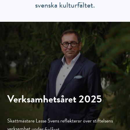
svenska kulturfältet.
Verksamhetsåret
2025
Skattmästare
Lasse
Svens
reflekterar
över
stiftelsens
verksamhet
under
fjolåret.