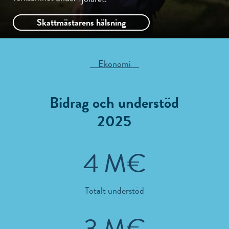
Skattmästarens hälsning
Ekonomi
Bidrag och understöd
2025
6
M€
Totalt understöd
5
M€