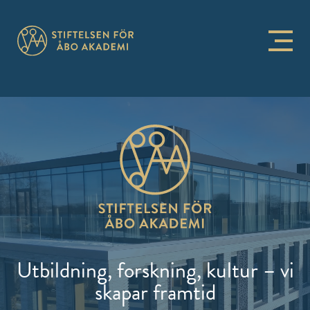
Hoppa
till
innehållet
Utbildning, forskning, kultur – vi
skapar framtid