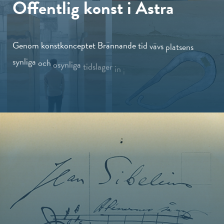
Offentlig
konst
i
Astra
Genom
konstkonceptet
Brännande
tid
vävs
platsens
synliga
och
osynliga
tidslager
in
i
byggnadens
arkitektur,
historia
och
användarnas
vardag.
Brännande tid och platsens minne