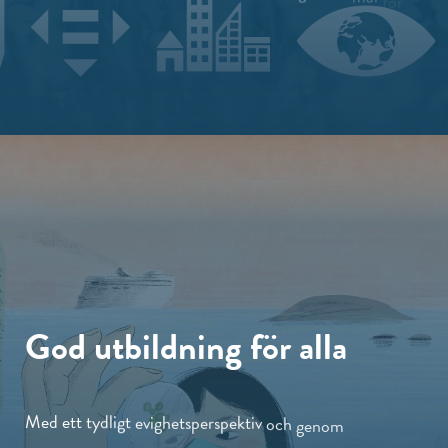
hållbar
utveckling,
som
för
oss
fungerar
som
ett
ramverk
God
utbildning
för
alla
Med
ett
tydligt
evighets­perspektiv
och
genom