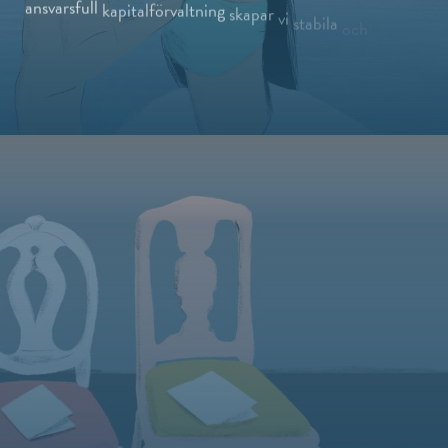
ansvarsfull
kapital­förvaltning
skapar
vi
stabila
och
förutsägbara
förutsättningar
för
utbildning,
forskning
och
kunskaps­utveckling
över
generationer.