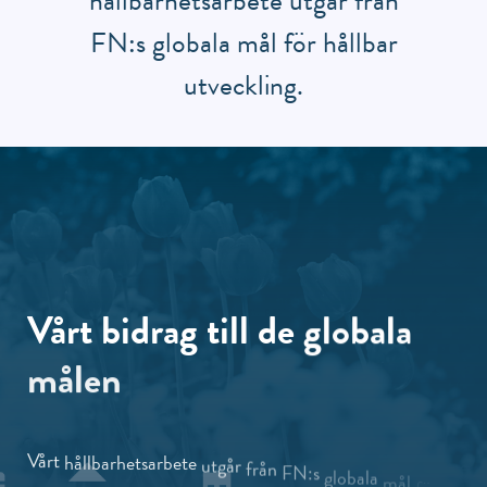
hållbarhetsarbete utgår från
FN:s globala mål för hållbar
utveckling.
Vårt
bidrag
till
de
globala
målen
Vårt
hållbarhetsarbete
utgår
från
FN:s
globala
mål
för